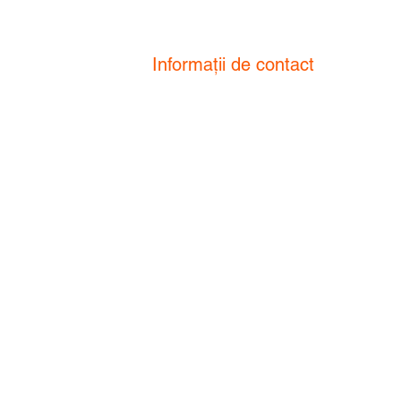
Informații de contact
Str. Eugeniu de Savoya nr. 1,
etaj 2, Timisoara , 300054
edere și de
Romania
ci pentru a
ru față de
oi, sunteți
+40 748.188.881
info@avocatde10.ro
Program: L-V 09:00 - 18:00