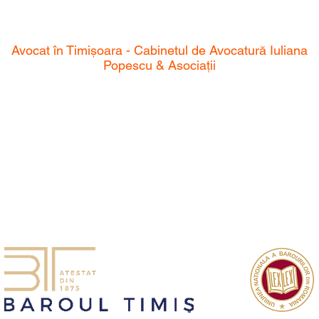
avocat
Avocat în Timișoara - Cabinetul de Avocatură Iuliana
Popescu & Asociații
nostru de avocați se angajează să ofere soluții juridice de încr
altă calitate. Cu o echipă dedicată și experimentată, suntem ai
prin orice problemă juridică. Ne mândrim cu angajamentul nost
xcelenta noastră și rezultatele deosebite pe care le obținem. Cu n
igure.