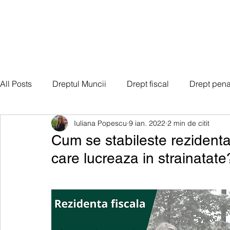
All Posts
Dreptul Muncii
Drept fiscal
Drept pena
Iuliana Popescu
9 ian. 2022
2 min de citit
Drept societar
Dreptul familiei
Imigrari si vize
Cum se stabileste rezidenta 
care lucreaza in strainatate