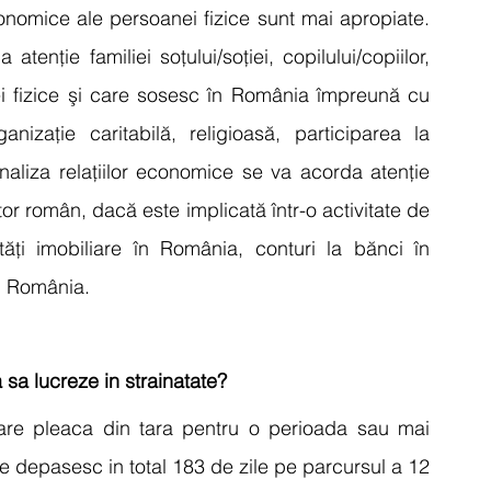
conomice ale persoanei fizice sunt mai apropiate. 
tenţie familiei soţului/soţiei, copilului/copiilor, 
ei fizice şi care sosesc în România împreună cu 
izaţie caritabilă, religioasă, participarea la 
analiza relaţiilor economice se va acorda atenţie 
r român, dacă este implicată într-o activitate de 
ăţi imobiliare în România, conturi la bănci în 
în România.
 sa lucreze in strainatate?
are pleaca din tara pentru o perioada sau mai 
e depasesc in total 183 de zile pe parcursul a 12 