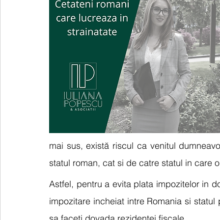
mai sus, există riscul ca venitul dumneavoa
statul roman, cat si de catre statul in care o
Astfel, pentru a evita plata impozitelor in do
impozitare incheiat intre Romania si statul pe 
sa faceti dovada rezidentei fiscale.