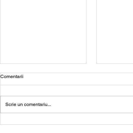
Comentarii
Scrie un comentariu...
Recuperarea debitelor
Darea în pla
restante – ce trebuie să știi?
executat silit