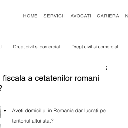
HOME
SERVICII
AVOCAȚI
CARIERĂ
l
Drept civil si comercial
Drept civil si comercial
 de munca
Insolventa
Contencios administrativ
fiscala a cetatenilor romani
?
Aveti domiciliul in Romania dar lucrati pe 
teritoriul altui stat? 