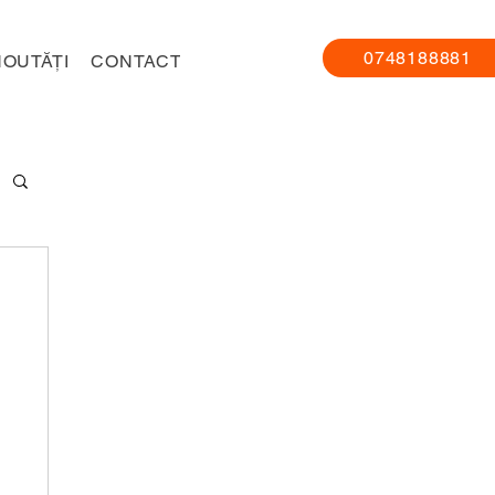
0748188881
NOUTĂȚI
CONTACT