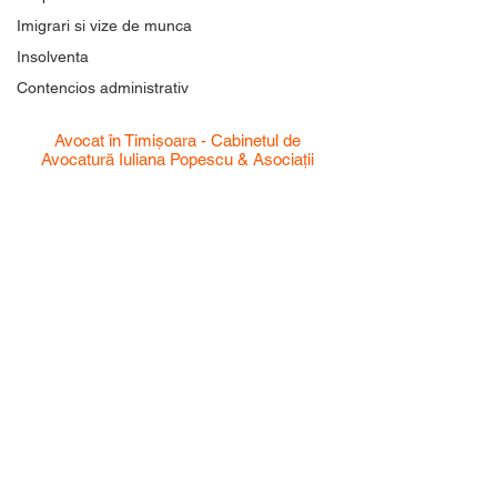
Imigrari si vize de munca
Insolventa
Contencios administrativ
Avocat în Timișoara - Cabinetul de
Avocatură Iuliana Popescu & Asociații
Cabinetul nostru de avocați se angajează să
ofere soluții juridice de încredere și de cea
mai înaltă calitate. Cu o echipă dedicată și
experimentată, suntem aici pentru a vă ghida
prin orice problemă juridică. Ne mândrim cu
angajamentul nostru față de clienți, excelenta
noastră și rezultatele deosebite pe care le
obținem. Cu noi, sunteți pe mâini sigure.
Str. Eugeniu de Savoya nr. 1,
etaj 2, Timisoara , 300054
Romania