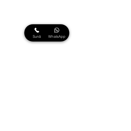
+40 748.188.881
info@avocatde10.ro
Program: L-V 09:00 - 18:00
Sună
WhatsApp