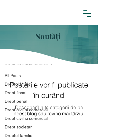
Noutăți
NOUTĂȚI
Drept civil si comercial
All Posts
Postările vor fi publicate
Dreptul Muncii
Drept fiscal
în curând
Drept penal
Descoperă alte categorii de pe
Drept civil si comercial
acest blog sau revino mai târziu.
Drept civil si comercial
Drept societar
Dreptul familiei