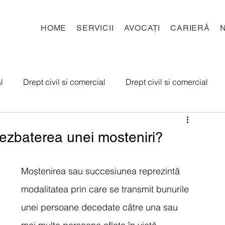
HOME
SERVICII
AVOCAȚI
CARIERĂ
l
Drept civil si comercial
Drept civil si comercial
 de munca
Insolventa
Contencios administrativ
dezbaterea unei mosteniri?
Moștenirea sau succesiunea reprezintă 
modalitatea prin care se transmit bunurile 
unei persoane decedate către una sau 