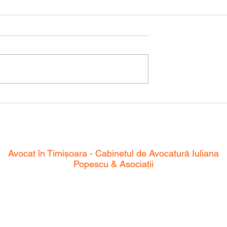
tă a unui imobil
Beneficiile atribuirii de dată
certă unui înscris de către 
avocat
Avocat în Timișoara - Cabinetul de Avocatură Iuliana
Popescu & Asociații
nostru de avocați se angajează să ofere soluții juridice de încr
altă calitate. Cu o echipă dedicată și experimentată, suntem ai
prin orice problemă juridică. Ne mândrim cu angajamentul nost
xcelenta noastră și rezultatele deosebite pe care le obținem. Cu n