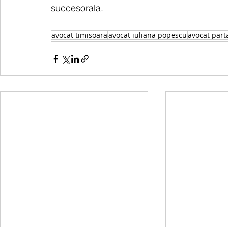
succesorala.
avocat timisoara
avocat iuliana popescu
avocat part