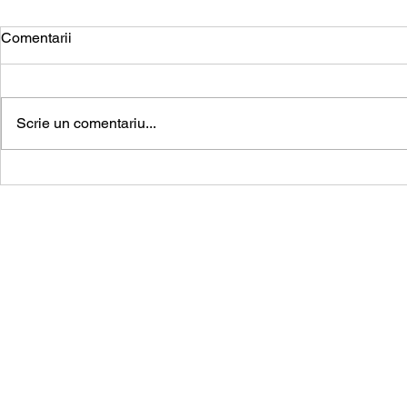
Comentarii
Scrie un comentariu...
Recuperarea debitelor
Darea în pla
restante – ce trebuie să știi?
executat silit
Cabinetul 
cea mai în
vă ghida 
clienți, e