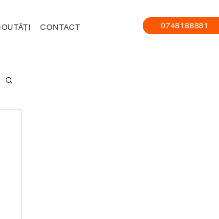
0748188881
NOUTĂȚI
CONTACT