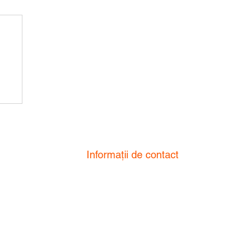
un
Informații de contact
Str. Eugeniu de Savoya nr. 1,
etaj 2, Timisoara , 300054
edere și de
Romania
ci pentru a
ru față de
oi, sunteți