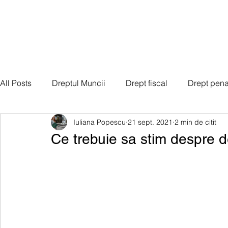
All Posts
Dreptul Muncii
Drept fiscal
Drept pena
Iuliana Popescu
21 sept. 2021
2 min de citit
Drept societar
Dreptul familiei
Imigrari si vize
Ce trebuie sa stim despre 