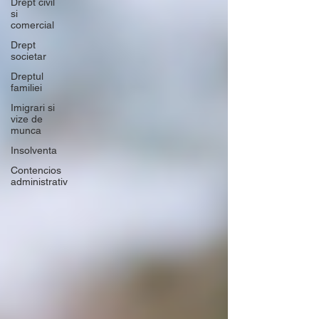
Drept civil
si
comercial
Drept
societar
Dreptul
familiei
Imigrari si
vize de
munca
Insolventa
Contencios
administrativ