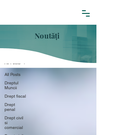
Noutăți
NOUTĂȚI
All Posts
All Posts
Dreptul
Muncii
Drept fiscal
Drept
penal
Drept civil
si
comercial