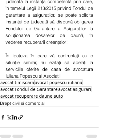
judecată la instanța competentă prin care, 
în temeiul Legii 213/2015 privind Fondul de 
garantare a asiguraților, se poate solicita 
instanței de judecată să dispună obligarea 
Fondului de Garantare a Asiguraților la 
soluționarea dosarelor de daună, în 
vederea recuperării creanțelor! 
În ipoteza în care vă confruntați cu o 
situație similar, nu ezitați să apelați la 
serviciile oferite de casa de avocatura 
Iuliana Popescu și Asociații.
avocat timisoara
avocat popescu iuliana
avocat Fondul de Garantare
avocat asigurari
avocat recuperare daune auto
Drept civil si comercial